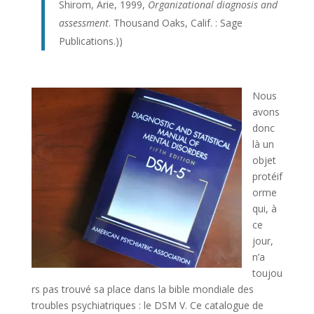
Shirom, Arie, 1999,
Organizational diagnosis and
assessment
. Thousand Oaks, Calif. : Sage
Publications.))
Nous
avons
donc
là un
objet
protéif
orme
qui, à
ce
jour,
n’a
toujou
rs pas trouvé sa place dans la bible mondiale des
troubles psychiatriques : le DSM V. Ce catalogue de