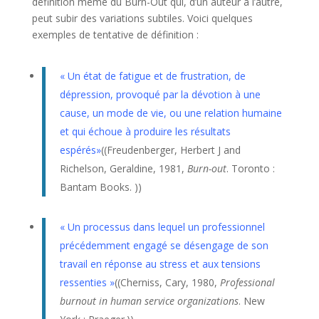
définition même du Burn-Out qui, d’un auteur à l’autre,
peut subir des variations subtiles. Voici quelques
exemples de tentative de définition :
« Un état de fatigue et de frustration, de
dépression, provoqué par la dévotion à une
cause, un mode de vie, ou une relation humaine
et qui échoue à produire les résultats
espérés»
((
Freudenberger, Herbert J and
Richelson, Geraldine, 1981,
Burn-out
. Toronto :
Bantam Books. ))
« Un processus dans lequel un professionnel
précédemment engagé se désengage de son
travail en réponse au stress et aux tensions
ressenties »
((
Cherniss, Cary, 1980,
Professional
burnout in human service organizations
. New