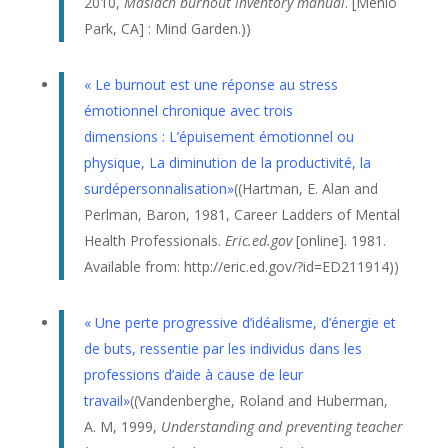
2010,
Maslach burnout inventory manual
. [Menlo
Park, CA] : Mind Garden.))
« Le
burnout
est une réponse au stress
émotionnel chronique avec trois
dimensions :
L’épuisement émotionnel ou
physique, La diminution de la productivité, la
surdépersonnalisation»
((
Hartman, E. Alan and
Perlman, Baron, 1981, Career Ladders of Mental
Health Professionals.
Eric.ed.gov
[online]. 1981.
Available from: http://eric.ed.gov/?id=ED211914))
« Une perte progressive d’idéalisme, d’énergie et
de buts, ressentie par les individus dans les
professions d’aide à cause de leur
travail»
((
Vandenberghe, Roland and Huberman,
A. M, 1999,
Understanding and preventing teacher