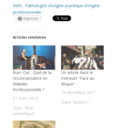
INRS : Pathologies d’origine psychique d’origine
professionnelle
Imprimer
Articles similaires
Burn Out : Quid de la
Un article dans le
reconnaissance en
mensuel "Face au
Maladie
Risque"
Professionnelle ?
16 décembre 2017
21 mars 2015
Dans "Actions"
Dans "Actu
scientifique"